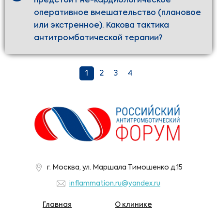
предстоит не-кардиологическое
оперативное вмешательство (плановое
или экстренное). Какова тактика
антитромботической терапии?
1
2
3
4
г. Москва, ул. Маршала Тимошенко д.15
inflammation.ru@yandex.ru
Главная
О клинике