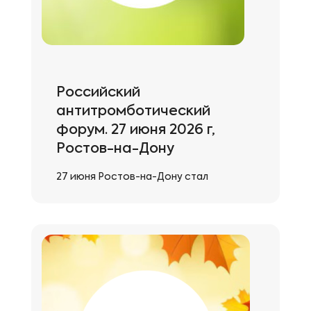
Российский
антитромботический
форум. 27 июня 2026 г,
Ростов-на-Дону
27 июня Ростов-на-Дону стал
эпицентром кардиологической мысли.
Форум прошел на одном дыхании!
Собрались не просто коллеги, а
настоящие профессионалы своего
дела. Обсудили «горячие» кейсы,
поспорили о новых схемах лечения и,
конечно, наметили векторы развития