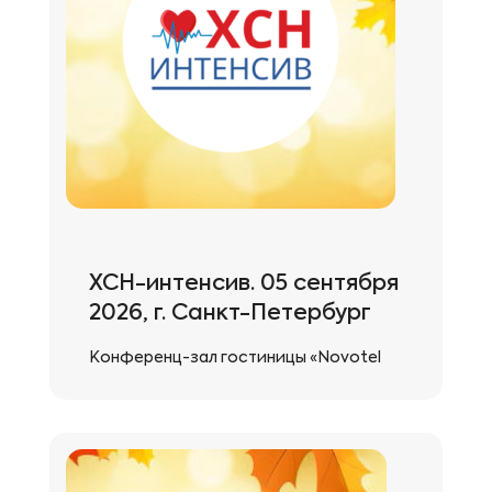
антитромботической терапии на
ближайшие годы. Отдельный плюс —
живое общение и обмен опытом между
специалистами. Юг России показал
высокий уровень подготовки! […]
ХСН-интенсив. 05 сентября
2026, г. Санкт-Петербург
Конференц-зал гостиницы «Novotel
Санкт-Петербург Центр», ул.
Маяковского, 3A