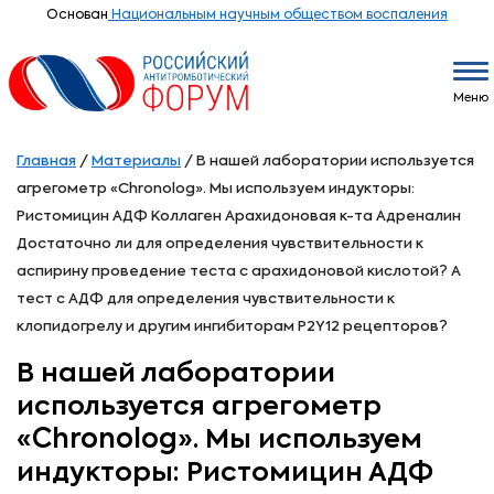
Основан
Национальным научным обществом воспаления
Меню
Главная
/
Материалы
/
В нашей лаборатории используется
агрегометр «Chronolog». Мы используем индукторы:
Ристомицин АДФ Коллаген Арахидоновая к-та Адреналин
Достаточно ли для определения чувствительности к
аспирину проведение теста с арахидоновой кислотой? А
тест с АДФ для определения чувствительности к
клопидогрелу и другим ингибиторам P2Y12 рецепторов?
В нашей лаборатории
используется агрегометр
«Chronolog». Мы используем
индукторы: Ристомицин АДФ