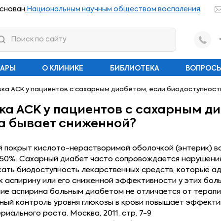
снован
Национальным научным обществом воспаления
НАРЫ
О КЛИНИКЕ
БИБЛИОТЕКА
ВОПРОСЫ
вка АСК у пациентов с сахарным диабетом, если биодоступнос
ка АСК у пациентов с сахарным ди
а бывает сниженной?
ый покрыт кислото-нерастворимой оболочкой (энтерик) в
0-50%. Сахарный диабет часто сопровождается нарушени
жать биодоступность лекарственных средств, которые а
к аспирину или его сниженной эффективности у этих бол
ие аспирина больным диабетом не отличается от терапии
ный контроль уровня глюкозы в крови повышает эффект
иального роста. Москва, 2011. стр. 7-9