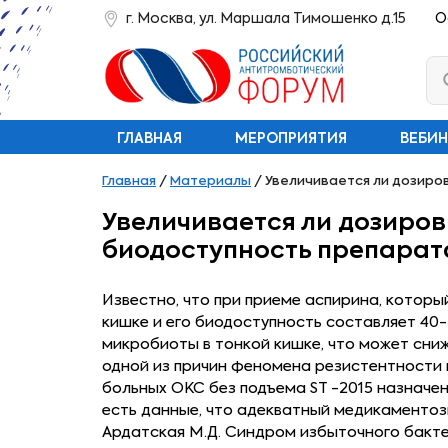
г. Москва, ул. Маршала Тимошенко д.15
О
ГЛАВНАЯ
МЕРОПРИЯТИЯ
ВЕБИ
Главная
/
Материалы
/
Увеличивается ли дозиро
Увеличивается ли дозиров
биодоступность препарат
Известно, что при приеме аспирина, котор
кишке и его биодоступность составляет 4
микробиоты в тонкой кишке, что может сни
одной из причин феномена резистентности 
больных ОКС без подъема ST -2015 назначен
есть данные, что адекватный медикаментоз
Ардатская М.Д. Синдром избыточного бактер