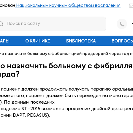
снован
Национальным научным обществом воспаления
НАРЫ
О КЛИНИКЕ
БИБЛИОТЕКА
ВОПРОСЫ
о назначить больному с фибрилляцией предсердий через год 
о назначить больному с фибрилля
арда?
 пациент должен продолжать получать терапию оральным
ме этого, пациент должен быть переведен на монотерап
). По данным последних
одъема ST -2015 возможно продление двойной дезагреган
ваний DAPT, PEGASUS).