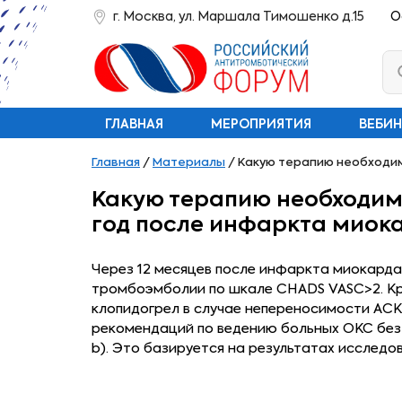
г. Москва, ул. Маршала Тимошенко д.15
О
ГЛАВНАЯ
МЕРОПРИЯТИЯ
ВЕБИ
Главная
/
Материалы
/
Какую терапию необходим
Какую терапию необходим
год после инфаркта миок
Через 12 месяцев после инфаркта миокарда
тромбоэмболии по шкале CHADS VASC>2. Кро
клопидогрел в случае непереносимости АСК
рекомендаций по ведению больных ОКС без п
b). Это базируется на результатах исследо