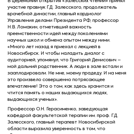
В церемонии открытия «Залесских чтений» принял
участие правнук Г.Д. Залесского, продолжатель
врачебной династии, главный кардиолог
Управления делами Президента РФ, профессор
Н.В. Ломакин, отметивший важность
преемственности идей между поколениями
научных школ и обмена опытом между ними.
«Много лет назад я приехал с лекцией в
Новосибирск. И чтобы наладить диалог с
аудиторией, упомянул, что Григорий Денисович –
мой дальний родственник. А люди в зале встали и
зааплодировали. Не мне, моему прадеду. И на меня
это произвело совершенно потрясающее
впечатление! Это о том, как здесь хранится и
чтится память о наших выдающихся людях,
выдающихся ученых».
Профессор О.Н. Герасименко, заведующая
кафедрой факультетской терапии им. проф. Г.Д.
Залесского, главный терапевт Новосибирской
области выразила уверенность в том, что