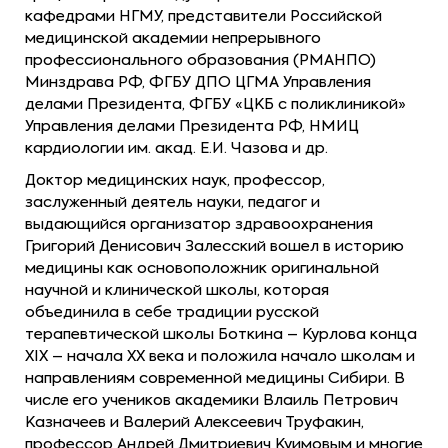
кафедрами НГМУ, представители Российской
медицинской академии непрерывного
профессионального образования (РМАНПО)
Минздрава РФ, ФГБУ ДПО ЦГМА Управления
делами Президента, ФГБУ «ЦКБ с поликлиникой»
Управления делами Президента РФ, НМИЦ
кардиологии им. акад. Е.И. Чазова и др.
Доктор медицинских наук, профессор,
заслуженный деятель науки, педагог и
выдающийся организатор здравоохранения
Григорий Денисович Залесский вошел в историю
медицины как основоположник оригинальной
научной и клинической школы, которая
объединила в себе традиции русской
терапевтической школы Боткина – Курлова конца
ХIХ – начала ХХ века и положила начало школам и
направлениям современной медицины Сибири. В
числе его учеников академики Влаиль Петрович
Казначеев и Валерий Алексеевич Труфакин,
профессор Андрей Дмитриевич Куимовым и многие