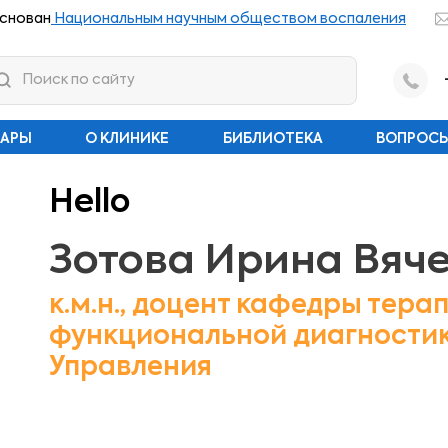
снован
Национальным научным обществом воспаления
НАРЫ
О КЛИНИКЕ
БИБЛИОТЕКА
ВОПРОСЫ
Hello
Зотова Ирина Вяч
к.м.н., доцент кафедры тера
функциональной диагности
Управления