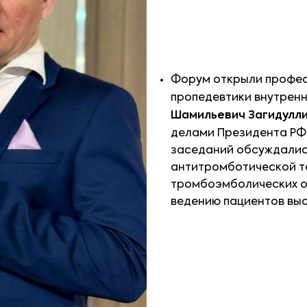
Форум открыли профе
пропедевтики внутрен
Шамильевич Загидулл
делами Президента Р
заседаний обсуждалис
антитромботической те
тромбоэмболических о
ведению пациентов выс