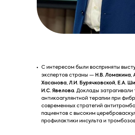
С интересом были восприняты выст
экспертов страны —
Н.В. Ломакина
,
Хасанова
,
Л.И. Бурячковской
,
Е.А. Ш
И.С. Явелова
. Доклады затрагивали
антикоагулянтной терапии при фиб
современных стратегий антитромбо
пациентов с высоким цереброваску
профилактики инсульта и тромбозов