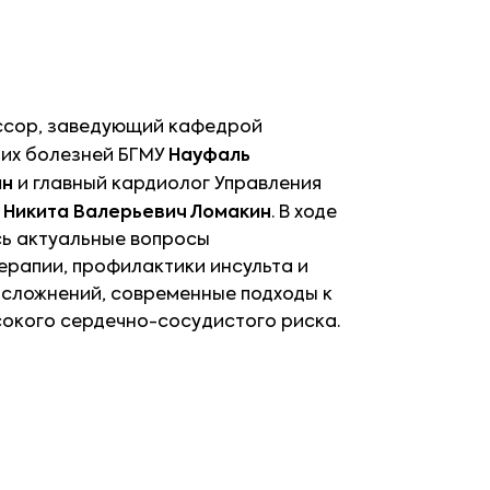
ссор, заведующий кафедрой
них болезней БГМУ
Науфаль
ин
и главный кардиолог Управления
Ф
Никита Валерьевич Ломакин
. В ходе
ь актуальные вопросы
рапии, профилактики инсульта и
сложнений, современные подходы к
окого сердечно-сосудистого риска.