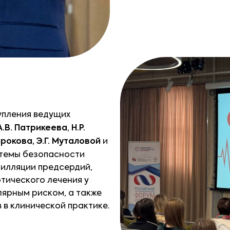
упления ведущих
А.В. Патрикеева
,
Н.Р.
ирокова, Э.Г. Муталовой
и
 темы безопасности
рилляции предсердий,
тического лечения у
лярным риском, а также
 в клинической практике.