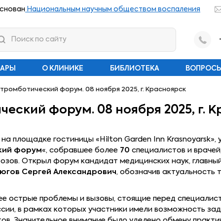
снован
Национальным научным обществом воспаления
НАРЫ
О КЛИНИКЕ
БИБЛИОТЕКА
ВОПРОСЫ
тромботический форум. 08 ноября 2025, г. Красноярск
еский форум. 08 ноября 2025, г. 
, на площадке гостиницы «Hilton Garden Inn Krasnoyarsk
кий форум
«, собравшее более
70
специалистов и врачей
бозов. Открыл форум кандидат медицинских наук, главн
тюгов Сергей Александрович
, обозначив актуальность
е острые проблемы и вызовы, стоящие перед специалис
сии, в рамках которых участники имели возможность за
ов. Значительное внимание было уделено обмену практи