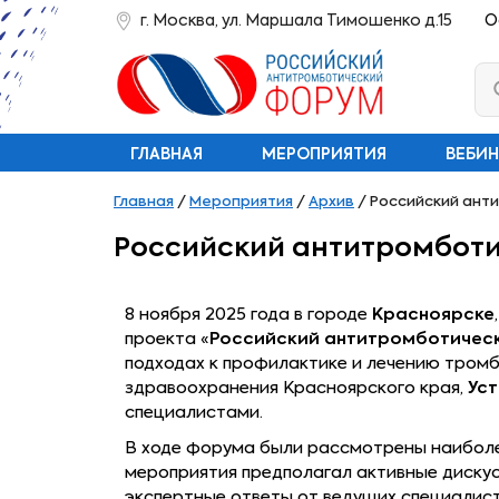
г. Москва, ул. Маршала Тимошенко д.15
О
ГЛАВНАЯ
МЕРОПРИЯТИЯ
ВЕБИ
Главная
/
Мероприятия
/
Архив
/
Российский анти
Российский антитромботич
8 ноября 2025 года в городе
Красноярске
проекта «
Российский антитромботичес
подходах к профилактике и лечению тром
здравоохранения Красноярского края,
Ус
специалистами.
В ходе форума были рассмотрены наиболе
мероприятия предполагал активные дискус
экспертные ответы от ведущих специалист