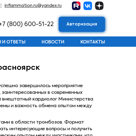
inflammation.ru@yandex.ru
+7 (800) 600-51-22
Авторизация
 И ОТВЕТЫ
НОВОСТИ
КОНТАКТЫ
Красноярск
», успешно завершилось мероприятие
, заинтересованных в современных
ый внештатный кардиолог Министерства
 темы и важность обмена опытом между
тами в области тромбозов. Формат
дать интересующие вопросы и получить
ческим опытом между участниками, что