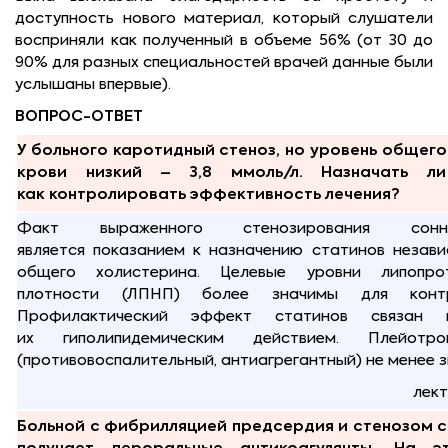
доступность нового материал, который слушатели
восприняли как полученный в объеме 56% (от 30 до
90% для разных специальностей врачей данные были
услышаны впервые).
ВОПРОС-ОТВЕТ
У больного каротидный стеноз, но уровень общего
крови низкий – 3,8 ммоль/л. Назначать л
как контролировать эффективность лечения?
Факт выраженного стенозирования сон
является показанием к назначению статинов незави
общего холистерина. Целевые уровни липопро
плотности (ЛПНП) более значимы для контр
Профилактический эффект статинов связан
их гиполипидемическим действием. Плейотр
(противовоспалительный, антиагрегантный) не менее з
лект
Больной с фибрилляцией предсердия и стенозом 