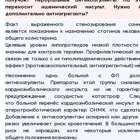
получает пероральные антикоагулянты. На 
переносит ишемический инсульт. Нужно 
дополнительно антиагреганты?
Факт выраженного стенозирования сон
является показанием к назначению статинов незави
общего холистерина.
Целевые уровни липопротеидов низкой плотност
значимы для контроля терапии. Профилактический э
связан не только с их гиполипидемическим действие
эффект (противовоспалительный, антиагрегантный) не
Несомненно одно, больной с ФП долж
антикоагулянты. Препараты этой группы снижаю
кардиоэмболического инсульта, но не гарант
предупреждение сосудистых катастроф. След
что больной перенёс кардиоэмболический инсульт е
атеротромботический характер ОНМК, что сделать
Добавление к антикоагулянтам аспирина или других
резко увеличивает риск кровотечений. В большинст
риск не оправдан, хотя некоторые исключе
общего положения возможны.