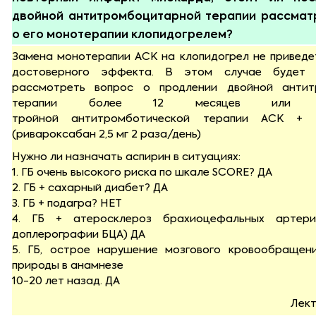
двойной антитромбоцитарной терапии рассмат
о его монотерапии клопидогрелем?
Замена монотерапии АСК на клопидогрел не приведе
достоверного эффекта. В этом случае будет 
рассмотреть вопрос о продлении двойной антит
терапии более 12 месяцев или исп
тройной антитромботической терапии АСК + 
(ривароксабан 2,5 мг 2 раза/день)
Нужно ли назначать аспирин в ситуациях:
1. ГБ очень высокого риска по шкале SCORE? ДА
2. ГБ + сахарный диабет? ДА
3. ГБ + подагра? НЕТ
4. ГБ + атеросклероз брахиоцефальных артер
доплерографии БЦА) ДА
5. ГБ, острое нарушение мозгового кровообращен
природы в анамнезе
10-20 лет назад. ДА
Лект