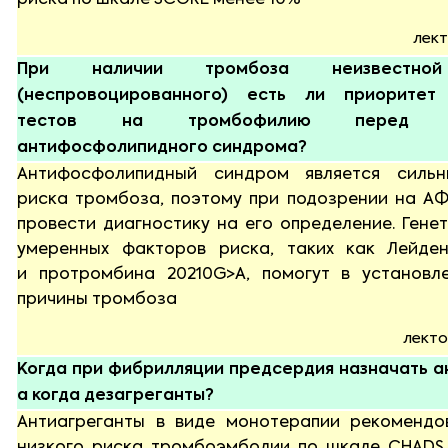
риска по шкале SCORE менее 10%
лект
При наличии тромбоза неизвестной
(неспровоцированного) есть ли приоритет 
тестов на тромбофилию перед диа
антифосфолипидного синдрома?
Антифосфолипидный синдром является силь
риска тромбоза, поэтому при подозрении на А
провести диагностику на его определение. Гене
умеренных факторов риска, таких как Лейде
и протромбина 20210G>A, помогут в установл
причины тромбоза
лекто
Когда при фибрилляции предсердия назначать а
а когда дезагреганты?
Антиагреганты в виде монотерапии рекоменд