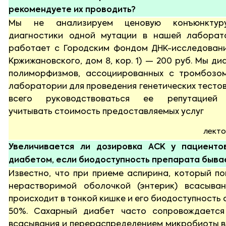
рекомендуете их проводить?
Мы не анализируем ценовую конъюнктуру
диагностики одной мутации в нашей лаборат
работает с Городским фондом ДНК-исследований
Кржижановского, дом 8, кор. 1) — 200 руб. Мы ди
полиморфизмов, ассоциированных с тромбозо
лаборатории для проведения генетических тесто
всего руководствоваться ее репутацией
учитывать стоимость предоставляемых услуг
лекто
Увеличивается ли дозировка АСК у пациенто
диабетом, если биодоступность препарата быва
Известно, что при приеме аспирина, который п
нерастворимой оболочкой (энтерик) всасыва
происходит в тонкой кишке и его биодоступность 
50%. Сахарный диабет часто сопровождается
всасывания и перераспределением микробиоты в