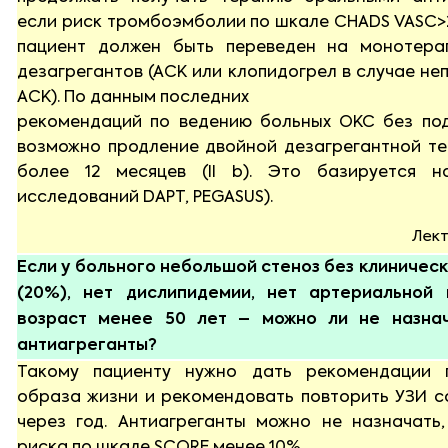
если риск тромбоэмболии по шкале CHADS VASC>2
пациент должен быть переведен на монотера
дезагрегантов (АСК или клопидогрел в случае н
АСК). По данным последних
рекомендаций по ведению больных ОКС без под
возможно продление двойной дезагрегантной те
более 12 месяцев (II b). Это базируется н
исследований DAPT, PEGASUS).
Лект
Если у больного небольшой стеноз без клиничес
(20%), нет дислипидемии, нет артериальной 
возраст менее 50 лет – можно ли не назнач
антиагреганты?
Такому пациенту нужно дать рекомендации 
образа жизни и рекомендовать повторить УЗИ с
через год. Антиагреганты можно не назначать,