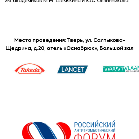
им. академиков М.М. Шемякина и Ю.А. Овчинникова
Место проведения: Тверь, ул. Салтыкова-
Щедрина, д.20, отель «Оснабрюк», Большой зал