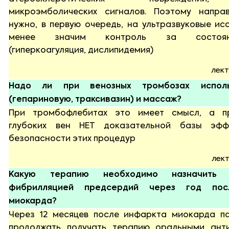
микроэмболических сигналов. Поэтому напра
нужно, в первую очередь, на ультразвуковые ис
менее значим контроль за состоя
(гиперкоагуляция, дислипидемия)
лект
Надо ли при венозных тромбозах исполь
(гепариновую, траксивазин) и массаж?
При тромбофлебитах это имеет смысл, а п
глубоких вен НЕТ доказательной базы эфф
безопасности этих процедур
лект
Какую терапию необходимо назначить
фибрилляцией предсердий через год пос
миокарда?
Через 12 месяцев после инфаркта миокарда п
продолжать получать терапию оральными анти