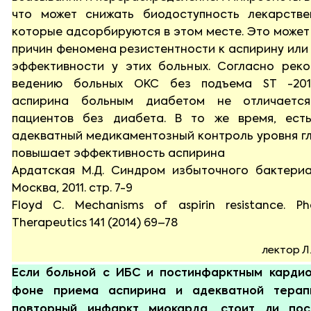
что может снижать биодоступность лекарстве
которые адсорбируются в этом месте. Это может
причин феномена резистентности к аспирину или
эффективности у этих больных. Согласно рек
ведению больных ОКС без подъема ST -201
аспирина больным диабетом не отличаетс
пациентов без диабета. В то же время, ест
адекватный медикаментозный контроль уровня г
повышает эффективность аспирина
Ардатская М.Д. Синдром избыточного бактериа
Москва, 2011. стр. 7-9
Floyd С. Mechanisms of aspirin resistance. P
Therapeutics 141
(2014) 69–78
лектор Л
Если больной с ИБС и постинфарктным карди
фоне приема аспирина и адекватной терап
повторный инфаркт миокарда, стоит ли пос