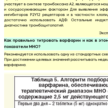
участвует в синтезе тромбоксана А2, являющегося м
и сосудосуживающим фактором Для выявления эфф
ингибиторов P2Y12 рецепторов и в частности клопи
достаточно использовать АДФ. Остальные индук
диагностике тромбоцитопатий.
Эксп
Как правильно титровать варфарин и как в это
показатели МНО?
Рекомендуется использовать одну из стандартных схем
При достижении целевых значений рассчитывать неде
варфарина.