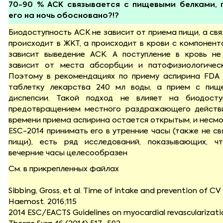
70-90 % АСК связывается с пищевыми белками, 
его на ночь обосновано?!?
Биодоступность АСК не зависит от приема пищи, а свя
происходит в ЖКТ, а происходит в крови с компонент
зависит выведение АСК. А поступление в кровь не
зависит от места абсорбции и патофизиологичес
Поэтому в рекомендациях по приему аспирина FDA 
таблетку лекарства 240 мл воды, а прием с пищ
диспепсии. Такой подход не влияет на биодосту
предотвращением местного раздражающего действ
времени приема аспирина остается открытым, и несм
ESC-2014 принимать его в утренние часы (также не с
пищи), есть ряд исследований, показывающих, ч
вечерние часы целесообразен
См. в прикрепленных файлах
Sibbing, Gross, et al. Time of intake and prevention of C
Haemost. 2016;115
2014 ESC/EACTS Guidelines on myocardial revascularizatio