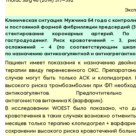
Thorac Surg 46 (2014) 517–592
Эксп
Клиническая ситуация: Мужчина 64 года с контрол
и постоянной формой фибрилляции предсердий (3 
стентирование коронарных артерий. По
гастродуоденит. Риск кровотечений – 3, ри
осложнений – 4 (по соответствующим шкал
по назначению антикоагулянтной и антиагрегантн
Пациент имеет показания к назначению двойно
терапии ввиду перенесенного ОКС. Препаратам
случае могут быть только АСК и клопидогрел. 
высокого риска тромбоэмболии при ФП необход
антикоагулянтов. Предпочтительно 
антагонистов витамина К (варфарин).
В исследовании WOEST было показано, что д
кровотечения в таких случаях возможно отменить
месяцев только терапию клопидогрел + варфарин
сохранении высокого риска кровотечений больн