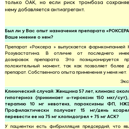
только ОАК, но если риск тромбоза сохраняе
нему добавляется антиагрегант.
Был ли у Вас опыт назначения препарата «РОКСЕРА»
Ваше мнение о нем?
Препарат «Роксера » выпускается фармкомпанией 
Розувастатина. В отличие от последнего им
дозировок препарата. Это позиционируется пр
положительный момент, так как позволяет более 
препарат. Собственного опыта применения у меня нет.
Экс
Клинический случай: Женщина 57 лет, климакс около
гипотериоз (принимает α-тироксин 150 мкг/сут), 
терапию 10 мг невотенз, пароксизмы ФП, Н
Профилактически получает 15 мг/день ксаре
перевести ее на 75 мг клопидогрел + 75 мг АСК?
У пациентки есть фибрилляция предсердий, что яв