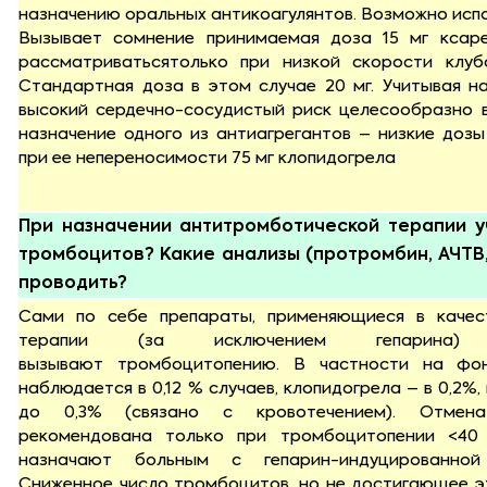
назначению оральных антикоагулянтов. Возможно исп
Вызывает сомнение принимаемая доза 15 мг ксар
рассматриватьсятолько при низкой скорости клуб
Стандартная доза в этом случае 20 мг. Учитывая н
высокий сердечно-сосудистый риск целесообразно 
назначение одного из антиагрегантов – низкие дозы 
при ее непереносимости 75 мг клопидогрела
При назначении антитромботической терапии у
тромбоцитов? Какие анализы (протромбин, АЧТВ
проводить?
Сами по себе препараты, применяющиеся в качес
терапии (за исключением гепарина)
вызывают тромбоцитопению. В частности на фо
наблюдается в 0,12 % случаев, клопидогрела – в 0,2%
до 0,3% (связано с кровотечением). Отмен
рекомендована только при тромбоцитопении <40
назначают больным с гепарин-индуцированной 
Сниженное число тромбоцитов, но не достигающее э