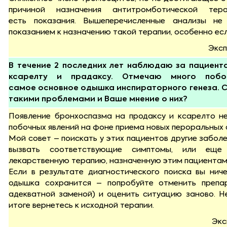
причиной назначения антитромботической те
есть показания. Вышеперечисленные анализы не
показанием к назначению такой терапии, особенно есл
Эксп
В течение 2 последних лет наблюдаю за пациен
ксарелту и прадаксу. Отмечаю много поб
самое основное одышка инспираторного генеза. С
такими проблемами и Ваше мнение о них?
Появление бронхоспазма на продаксу и ксарелто не
побочных явлений на фоне приема новых пероральных 
Мой совет – поискать у этих пациентов другие заболе
вызвать соответствующие симптомы, или ещ
лекарственную терапию, назначенную этим пациентам
Если в результате диагностического поиска вы нич
одышка сохранится – попробуйте отменить препа
адекватной заменой) и оценить ситуацию заново. Н
итоге вернетесь к исходной терапии.
Экс