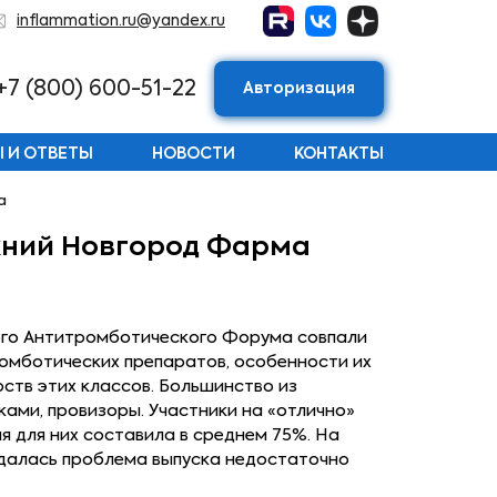
inflammation.ru@yandex.ru
+7 (800) 600-51-22
Авторизация
 И ОТВЕТЫ
НОВОСТИ
КОНТАКТЫ
а
ижний Новгород Фарма
ого Антитромботического Форума совпали
ромботических препаратов, особенности их
ств этих классов. Большинство из
ами, провизоры. Участники на «отлично»
я для них составила в среднем 75%. На
ждалась проблема выпуска недостаточно