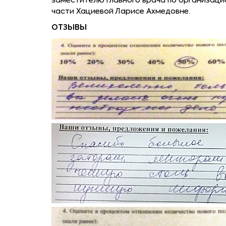
заместителю главного врача по организаци
части Хациевой Ларисе Ахмедовне.
ОТЗЫВЫ