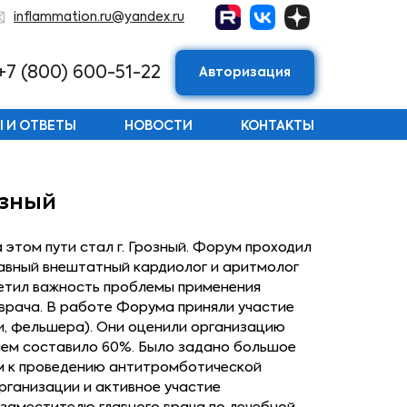
inflammation.ru@yandex.ru
+7 (800) 600-51-22
Авторизация
 И ОТВЕТЫ
НОВОСТИ
КОНТАКТЫ
озный
этом пути стал г. Грозный. Форум проходил
лавный внештатный кардиолог и аритмолог
метил важность проблемы применения
врача. В работе Форума приняли участие
ги, фельшера). Они оценили организацию
еднем составило 60%. Было задано большое
ам к проведению антитромботической
рганизации и активное участие