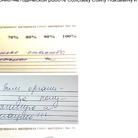
онно-методической работе Солсаеву Соипу Накаевичу и 