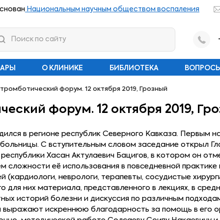
снован
Национальным научным обществом воспаления
НАРЫ
О КЛИНИКЕ
БИБЛИОТЕКА
ВОПРОСЫ
тромботический форум. 12 октября 2019, Грозный
еский форум. 12 октября 2019, Гр
лся в регионе республик Северного Кавказа. Первым на 
больницы. С вступительным словом заседание открыл Г
еспублики Хасан Актулаевич Бацигов, в котором он от
м сложности её использования в повседневной практике 
й (кардиологи, неврологи, терапевты, сосудистые хирур
го для них материала, представленного в лекциях, в ср
тных историй болезни и дискуссия по различным подход
 выражают искреннюю благодарность за помощь в его о