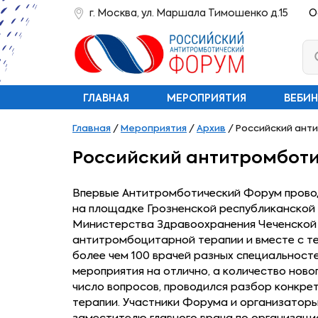
г. Москва, ул. Маршала Тимошенко д.15
О
ГЛАВНАЯ
МЕРОПРИЯТИЯ
ВЕБИ
Главная
/
Мероприятия
/
Архив
/
Российский анти
Российский антитромботич
Впервые Антитромботический Форум проводи
на площадке Грозненской республиканской 
Министерства Здравоохранения Чеченской р
антитромбоцитарной терапии и вместе с те
более чем 100 врачей разных специальносте
мероприятия на отлично, а количество ново
число вопросов, проводился разбор конкре
терапии. Участники Форума и организаторы