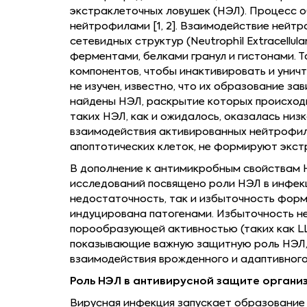
экстраклеточных ловушек (НЭЛ). Процесс 
нейтрофилами [1, 2]. Взаимодействие нейт
сетевидных структур (Neutrophil Extracellu
ферментами, белками гранул и гистонами.
компонентов, чтобы инактивировать и унич
не изучен, известно, что их образование 
найдены НЭЛ, раскрытие которых происход
таких НЭЛ, как и ожидалось, оказалась ни
взаимодействия активированных нейтрофил
апоптотических клеток, не формируют экст
В дополнение к антимикробным свойствам
исследований посвящено роли НЭЛ в инфекц
недостаточность, так и избыточность фор
индуцирована патогенами. Избыточность не
порообразующей активностью (таких как LL
показывающие важную защитную роль НЭЛ, к
взаимодействия врожденного и адаптивного 
Роль НЭЛ в антивирусной защите органи
Вирусная инфекция запускает образование а