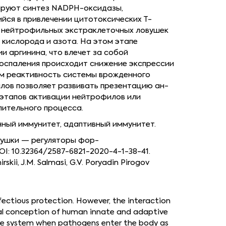
ируют синтез NADPH-оксидазы,
йся в привлечении цитотоксических Т-
е нейтрофильных экстраклеточных ловушек
 кислорода и азота. На этом этапе
 аргинина, что влечет за собой
оспаления происходит снижение экспрессии
ом реактивность системы врожденного
лов позволяет развивать презентацию ан-
 этапов активации нейтрофилов или
лительного процесса.
нный иммунитет, адаптивный иммунитет.
овушки — регуляторы фор-
I: 10.32364/2587-6821-2020-4-1-38-41.
kii, J.M. Salmasi, G.V. Poryadin Pirogov
nfectious protection. However, the interaction
eral conception of human innate and adaptive
ne system when pathogens enter the body as