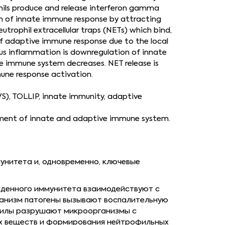
ophils produce and release interferon gamma
ion of innate immune response by attracting
eutrophil extracellular traps (NETs) which bind,
of adaptive immune response due to the local
ious inflammation is downregulation of innate
ate immune system decreases. NET release is
une response activation.
VS), TOLLIP, innate immunity, adaptive
elopment of innate and adaptive immune system.
унитета и, одновременно, ключевые
жденного иммунитета взаимодействуют с
ганизм патогены вызывают воспалительную
офилы разрушают микроорганизмы с
ых веществ и формирования нейтрофильных