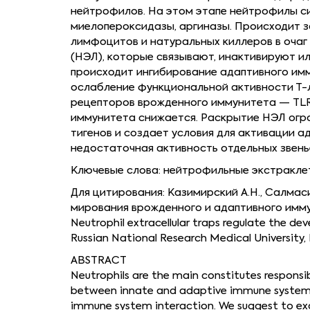
нейтрофилов. На этом этапе нейтрофилы с
миелопероксидазы, аргиназы. Происходит з
лимфоцитов и натуральных киллеров в оча
(НЭЛ), которые связывают, инактивируют и
происходит ингибирование адаптивного имм
ослабление функциональной активности Т-
рецепторов врожденного иммунитета — TLR 
иммунитета снижается. Раскрытие НЭЛ огр
тигенов и создает условия для активации 
недостаточная активность отдельных звень
Ключевые слова: нейтрофильные экстраклет
Для цитирования: Казимирский А.Н., Салма
мирования врожденного и адаптивного иммун
Neutrophil extracellular traps regulate the de
Russian National Research Medical University
ABSTRACT
Neutrophils are the main constitutes responsib
between innate and adaptive immune system in
immune system interaction. We suggest to e