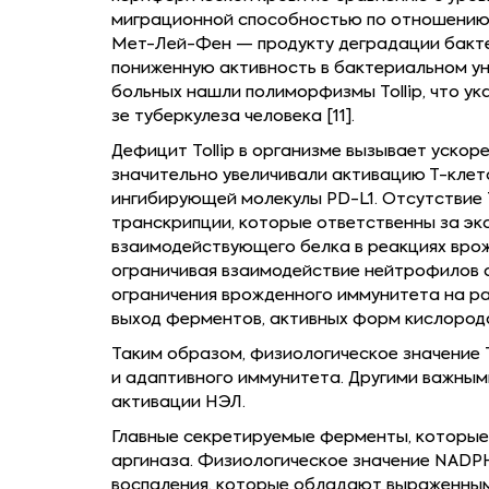
миграционной способностью по отношению
Мет-Лей-Фен — продукту деградации бакт
пониженную активность в бактериальном уни
больных нашли полиморфизмы Tollip, что ук
зе туберкулеза человека [11].
Дефицит Tollip в организме вызывает уско
значительно увеличивали активацию Т-клет
ингибирующей молекулы PD-L1. Отсутствие 
транскрипции, которые ответственны за эк
взаимодействующего белка в реакциях врож
ограничивая взаимодействие нейтрофилов с
ограничения врожденного иммунитета на ра
выход ферментов, активных форм кислорода
Таким образом, физиологическое значение
и адаптивного иммунитета. Другими важны
активации НЭЛ.
Главные секретируемые ферменты, которые 
аргиназа. Физиологическое значение NADPH
воспаления, которые обладают выраженным