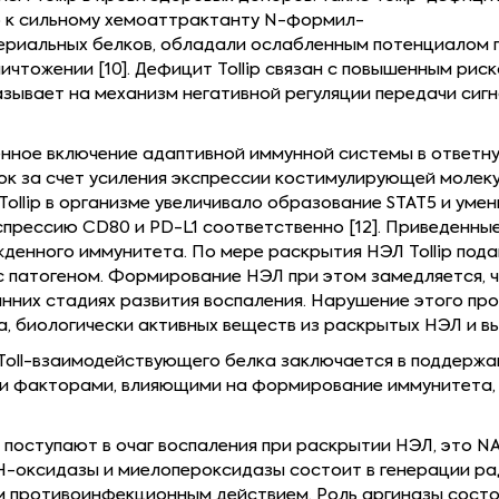
 к сильному хемоаттрактанту N-формил-
ериальных белков, обладали ослабленным потенциалом 
чтожении [10]. Дефицит Tollip связан с повышенным рис
азывает на механизм негативной регуляции передачи сигн
ренное включение адаптивной иммунной системы в ответн
ок за счет усиления экспрессии костимулирующей молек
Tollip в организме увеличивало образование STAT5 и ум
спрессию CD80 и PD-L1 соответственно [12]. Приведенны
денного иммунитета. По мере раскрытия НЭЛ Tollip под
 патогеном. Формирование НЭЛ при этом замедляется, ч
нних стадиях развития воспаления. Нарушение этого пр
, биологически активных веществ из раскрытых НЭЛ и в
 Toll-взаимодействующего белка заключается в поддерж
ми факторами, влияющими на формирование иммунитета,
поступают в очаг воспаления при раскрытии НЭЛ, это 
-оксидазы и миелопероксидазы состоит в генерации рад
 противоинфекционным действием. Роль аргиназы состо