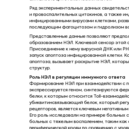
Ряд экспериментальных данных свидетельст
и провоспалительных цитокинов, а также ин
инфицированными вирусами клетками, раз
последующим фагоцитозом и гидролизом все
Представленные данные позволяют предполо
образованием НЭЛ. Ключевой сенсор этой 
Присоединение к нему вирусной ДНК или Р
запуск апоптоза инфицированной клетки. К
апоптоза, вызывает раскрытие НЭЛ, которы
структур.
Роль НЭЛ в регуляции иммунного ответа
Формирование НЭЛ при взаимодействии с п
экспрессируется геном, синтезируются фе
белки, к которым относится Toll-взаимодейс
убиквитинсвязывающий белок, который регу
рецепторов, является ключевым негативны
Его роль исследовали на примере больных 
больных с тяжелым воспалением, таким как 
периферической крови по сравнению с уров