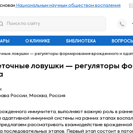
снован
Национальным научным обществом воспаления
НАРЫ
О КЛИНИКЕ
БИБЛИОТЕКА
ВОПРОСЫ
чные ловушки — регуляторы формирования врожденного и ада
еточные ловушки — регуляторы ф
а
н
ава России, Москва, Россия
рожденного иммунитета, выполняют важную роль в ранн
 адаптивной иммунной системы на ранних этапах воспале
 предлагаем рассматривать взаимодействие врожденной
яда последовательных этапов. Первый этап состоит в па