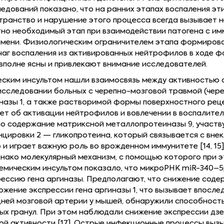
ледований показано, что на ранних этапах воспаления э
ранство и нарушение этого процесса всегда вызывает н
тно необходимый этап при взаимодействии патогена с и
ремени. Физиологическим ограничителем этапа формиров
очаг воспаления из активированных нейтрофилов в ходе 
вполне ясны и привлекают внимание исследователей.
ским инсультом нашли взаимосвязь между активностью 
сследовании больных с черепно-мозговой травмой (через
назы 1, а также растворимой формы поверхностного рец
ует об активации нейтрофилов и вовлечении в воспалите
ено содержание матриксной металлопротеиназы 9, участ
цировки 2 — гликопротеина, который связывается с вн
 и играет важную роль во врожденном иммунитете [14, 15
днако молекулярный механизм, с помощью которого при э
емическим инсультом показало, что микроРНК miR-340–5
прессию гена аргиназы. Предполагают, что снижение сод
жение экспрессии гена аргиназы 1, что вызывает впоследс
дней мозговой артерии у мышей, обнаружили способнос
х гранул. При этом наблюдали снижение экспрессии дзе
ой активности [17]. Острые инфекционные процессы выз