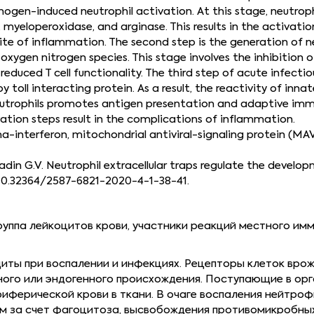
athogen-induced neutrophil activation. At this stage, neutr
myeloperoxidase, and arginase. This results in the activat
e site of inflammation. The second step is the generation of n
xygen nitrogen species. This stage involves the inhibition 
reduced T cell functionality. The third step of acute infect
oll interacting protein. As a result, the reactivity of inn
 neutrophils promotes antigen presentation and adaptive imm
vation steps result in the complications of inflammation.
ma-interferon, mitochondrial antiviral-signaling protein (MA
Poryadin G.V. Neutrophil extracellular traps regulate the dev
: 10.32364/2587-6821-2020-4-1-38-41.
ппа лейкоцитов крови, участники реакций местного имм
иты при воспалении и инфекциях. Рецепторы клеток вро
ного или эндогенного происхождения. Поступающие в ор
иферической крови в ткани. В очаге воспаления нейтр
м за счет фагоцитоза, высвобождения противомикробн