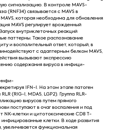
ную сигнализацию. В контроле MAVS-
за (RNF34) связывается с MAVS в
 MAVS, которая необходима для обновления
ация MAVS регулирует врожденный
 Запуск внутриклеточных реакций
ые паттерны. Такое распознавание
ту и воспалительный ответ, который, в
заимодействуют с адаптерным белком MAVS,
 действия вызывают экспрессию
ижению содержания вируса в инфици-
 инфи-
кретируя IFN-I. На этом этапе патоген
LR (RIG-I, MDA5, LGP2). Группа RLR-
пликацию вирусов путем прямого
ви поступают в очаг воспаления и под
ует NK-клетки и цитотоксические CD8 T-
 инфицированные клетки. В ходе развития
, увеличивается функциональная