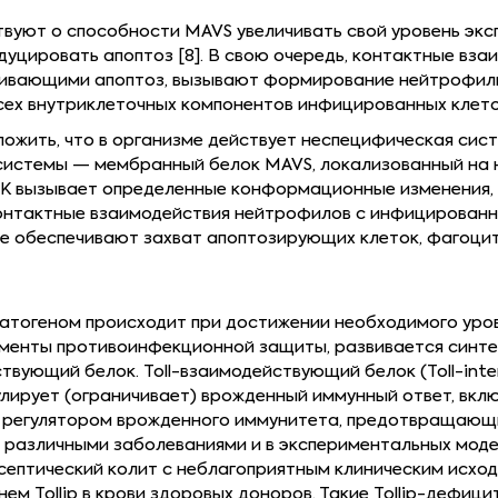
вуют о способности MAVS увеличивать свой уровень экс
дуцировать апоптоз [8]. В свою очередь, контактные вз
вивающими апоптоз, вызывают формирование нейтрофиль
х внутриклеточных компонентов инфицированных клеток, 
жить, что в организме действует неспецифическая сист
системы — мембранный белок MAVS, локализованный на
НК вызывает определенные конформационные изменения, 
онтактные взаимодействия нейтрофилов с инфицированно
е обеспечивают захват апоптозирующих клеток, фагоцито
атогеном происходит при достижении необходимого уров
рменты противоинфекционной защиты, развивается синте
твующий белок. Toll-взаимодействующий белок (Toll-intera
лирует (ограничивает) врожденный иммунный ответ, вклю
м регулятором врожденного иммунитета, предотвращающ
с различными заболеваниями и в экспериментальных мод
септический колит с неблагоприятным клиническим исходо
нем Tollip в крови здоровых доноров. Такие Tollip-дефи