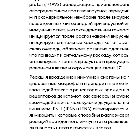
protein, MAVS) обладающего прионоподобно
опосредованной противовирусной передачи 
митохондриальной мембране после вирусно
поврежденных митохондрий при вирусной и
иммунный ответ, митохондриальный гомеост
инициируется после распознавания вирусны
инициирует сигнальные каскады, кото- рые
свою очередь, облегчает развитие адаптив
что приводит к сигнальному каскаду, кото
антивирусных генных продуктов и продукцию
рованной клетке и окружающей ткани [7].
Реакция врожденной иммунной системы на п
цированные макрофаги и дендритные клетки
взаимодействует с рецепторами врожденног
рецепторов действуют как сенсоры вирусно
взаимодействия с молекулами двуцепочечно
влиянием IFN-I (IFNα и IFNβ) активируются 
лимфоциты, которые способны распознавать
реакций врожденного иммунитета развивает
активность цитотоксических клеток.