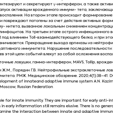
интезируют и секретируют γ-интерферон, а также актив
апуск активации врожденного иммуни- тета, заключающи
г воспаления. На втором этапе происходит формировани
ли повреждают патогены за счет действия активных форм
у- нитета, вызванное локальным снижением концентрации
лимфоцитов. На третьем этапе острого инфекционного в
под влиянием Toll-взаимодействующего белка, и при эт
аничивается. Прекращение выхода аргиназы из нейтрофи
адаптивного иммунитета. Нарушение последовательности
ев этой цепи событий влекут за собой осложнения воспа
очные ловушки, гамма-интерферон, MAVS, Tollip, врожде
си Ж.М., Порядин Г.В. Нейтрофильные экстраклеточные л
итета. РМЖ. Медицинское обозрение. 2020;4(1):38–41. DO
velopment of innateand adaptive immune system A.N. Kazimirs
, Moscow, Russian Federation
le for innate immunity. They are important for early anti-i
 early inflammation still remains elusive. There is no gen
xamine the interaction between innate and adaptive immu