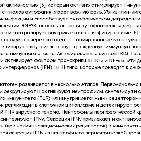
й активностью [5], который активно стимулирует иммун
сигналов аутофагия играет важную роль. Убиквитин-лига
й инфекции и способствует аутофагической деградации
нфекции. RNF34-опосредованная аутофагическая деград
аз и контролирует внутриклеточное инфицирование [6].
х продуктов через патоген-ассоциированные молекулярн
 активируют внутриклеточную врожденную иммунную защи
ного иммунного ответа. Активированные сигналы RIG-I в
рый активирует факторы транскрипции IRF3 и NF-κB. Эти
 интерферонов (IFN) I и III типа, которые приводят к сн
атоген развивается в несколько этапов. Первоначально
 рекрутируют и активируют нейтрофилы, синтезируя и се
о иммунитета (TLR) или внутриклеточными рецепторами R
й репликации в клеточной цитоплазме и детектируют ре
й РНК вирусного генома. Нейтрофилы периферической кро
и синтезируют IFNγ. Секреция IFNγ привлекает и активир
 (при наличии специфических рецепторов) и уничтожать
ся секреция IFNγ из нейтрофилов периферической крови