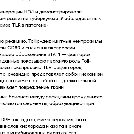
генерации НЭЛ и демонстрировали
ком развития туберкулеза. У обследованных
алов TLR в патогене-
ую реакцию. Tollip-дефицитные нейтрофилы
улы CD80 и снижения экспрессии
еньшало образование STAT1 — факторов
е данные показывают важную роль Toll-
авляет экспрессию TLR-рецепторов,
то, очевидно, представляет собой механизм
оцесса влечет за собой продолжительный
ызывает повреждение ткани.
ании баланса между реакциями врожденного
 являются ферменты, образующиеся при
NADPH-оксидаза, миелопероксидаза и
икалов кислорода и азота в очаге
ит в ингибировании адаптивного