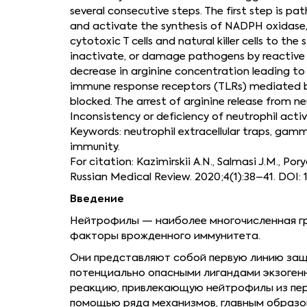
several consecutive steps. The first step is p
and activate the synthesis of NADPH oxidase, 
cytotoxic T cells and natural killer cells to th
inactivate, or damage pathogens by reactive o
decrease in arginine concentration leading to 
immune response receptors (TLRs) mediated by t
blocked. The arrest of arginine release from
Inconsistency or deficiency of neutrophil acti
Keywords: neutrophil extracellular traps, gam
immunity.
For citation: Kazimirskii A.N., Salmasi J.M., 
Russian Medical Review. 2020;4(1):38–41. DOI
Введение
Нейтрофилы — наиболее многочисленная гру
факторы врожденного иммунитета.
Они представляют собой первую линию защ
потенциально опасными лигандами экзоген
реакцию, привлекающую нейтрофилы из пер
помощью ряда механизмов, главным образо