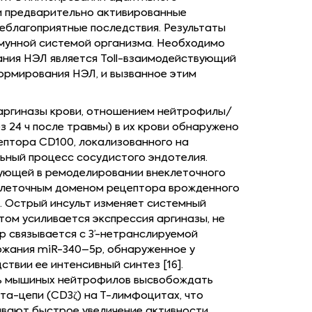
ти предварительно активированные
еблагоприятные последствия. Результаты
ммунной системой организма. Необходимо
ания НЭЛ является Toll-взаимодействующий
формирования НЭЛ, и вызванное этим
аргиназы крови, отношением нейтрофилы/
 24 ч после травмы) в их крови обнаружено
ептора CD100, локализованного на
льный процесс сосудистого эндотелия.
вующей в ремоделировании внеклеточного
еклеточным доменом рецептора врожденного
]. Острый инсульт изменяет системный
том усиливается экспрессия аргиназы, не
p связывается с 3’-нетранслируемой
ержания miR-340–5p, обнаруженное у
твии ее интенсивный синтез [16].
ть мышиных нейтрофилов высвобождать
та-цепи (CD3ζ) на Т-лимфоцитах, что
ывают быстрое увеличение активности