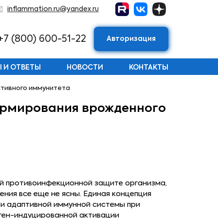
inflammation.ru@yandex.ru
+7 (800) 600-51-22
Авторизация
 И ОТВЕТЫ
НОВОСТИ
КОНТАКТЫ
птивного иммунитета
ормирования врожденного
ей противоинфекционной защите организма,
ния все еще не ясны. Единая концепция
 и адаптивной иммунной системы при
тоген-индуцированной активации