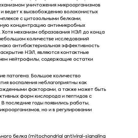
механизмом уничтожения микроорганизмов
 и ведет к высвобождению волоконистых
комплексе с цитозольными белками,
льную концентрацию антимикробных
. Хотя механизм образования НЭЛ до конца
 небольшом количестве исследований
днако антибактериальная эффективность
раскрытие НЭЛ, являются контактные
ичем нейтрофилы, содержащие остатки
е патогена. Большое количество
тия воспаления неблагоприятны как
рожденными факторами, а также может быть
ктивных форм кислорода и пептидов с
 В последние годы появились работы,
кроорганизмов, но и в регулировании
о белка (mitochondrial antiviral-signaling