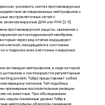
прессии, усиливать синтез противовирусных
аимодействия активированных нейтрофилов с
ных экстраклеточных сетей с
включая вирусные ДНК или РНК [3, 9].
ема противовирусной защиты, связанная с
 наружной митохондриальной мембране.
которые через ряд этапов индуцируют
й клеткой, находящейся в состоянии
з и гидролиз всех клеточных и вирусных
ня активации нейтрофилов, в ходе которой
з цитокинов и синтезируются регуляторные
cting protein, Tollip) представляет собой
чая передачу сигналов Toll-подобных
им чрезмерные воспалительные реакции.
елях на животных. При обследовании
м, нашли сниженные уровни Tollip в
цитные нейтрофилы обладали сниженной