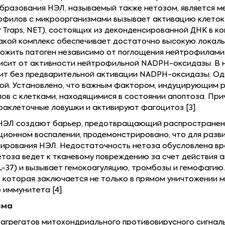
образования НЭЛ, называемый также нетозом, является 
рофилов с микроорганизмами вызывает активацию клеток
lar Traps, NET), состоящих из деконденсированной ДНК в 
 Такой комплекс обеспечивает достаточно высокую лока
тожить патоген независимо от поглощения нейтрофилами
зависит от активности нейтрофильной NADPH-оксидазы. В
ит без предварительной активации NADPH-оксидазы. О
зкой. Установлено, что важным фактором, индуцирующим 
ов с клетками, находящимися в состоянии апоптоза. Пр
раклеточные ловушки и активируют фагоцитоз [3].
 НЭЛ создают барьер, предотвращающий распространени
ионном воспалении, продемонстрировано, что для разви
мирования НЭЛ. Недостаточность нетоза обусловлена в
тоза ведет к тканевому повреждению за счет действия а
-37) и вызывает гемокоагуляцию, тромбозы и гемофагию.
оторая заключается не только в прямом уничтожении ми
иммунитета [4].
зма
грегатов митохондриального противовирусного сигнальног