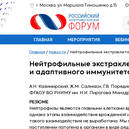
г. Москва, ул. Маршала Тимошенко д.15
О
ГЛАВНАЯ
МЕРОПРИЯТИЯ
ВЕБИ
Главная
/
Новости
/
Нейтрофильные экстраклето
Нейтрофильные экстракл
и адаптивного иммунитет
А.Н. Казимирский, Ж.М. Салмаси, Г.В. Поряди
ФГАОУ ВО РНИМУ им. Н.И. Пирогова Минздр
РЕЗЮМЕ
Нейтрофилы являются главными клетками в
однако этапы взаимодействия врожденной и
такого взаимодействия не выработана. Мы
поступлении патогена в организм в виде р