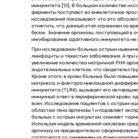
иммунитета [13]. В большом количестве исс
ферменты поступают во внеклеточное прост
исследований показывают, что это абсолю
отметить, что данный этап ограничен по в
белок. Значение аргиназы, поступающей в 
ингибирование адаптивного иммунитета не 
При исследовании больных острым ишемиче
лимфоциты и тяжестью заболевания. А при и
увеличение количества матричной РНК арги
эндотелиальных клетках, что свидетельств
Кроме этого, в крови больных было повыш
матрикса, и фактора миелоидной дифферен
иммунитета (TLR4), вызывает его активацию
иммунный ответ в периферической крови, о
ясен. Исследование пациентов с острым иш
областью гена аргиназы 1 и подавляет экс
больных с острым инсультом, снимает тормо
Используя модель временной окклюзии сре
аргиназу из предварительно сформированны
согласуется со снижением их функциональн