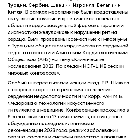
Турции, Сербии, Швеции, Израиля, Бельгии и
Китая
. В рамках мероприятия были представлены
актуальные научные и практические аспекты в
области кардиоваскулярной фармакотерапии и
диагностики желудочковых нарушений ритма
сердца. Были проведены совместные симпозиумы
с Турецким обществом кардиологов по сердечной
недостаточности и Азиатским Кардиологическим
Обществом (AHS) на тему «Клинические
исследования 2023.
По следам HOT-LINE сессии
мировых конгрессов».
Особый интерес вызвали лекции акад. Е.В. Шляхто
о спорных вопросах и решениях по лечению
сердечной недостаточности и чл.корр. РАН М.В.
Федорова о технологии искусственного
интеллекта в медицине. Конференция проходила в
6 залах, включала 17 симпозиумов, посвященных
обсуждению последних клинических
рекомендаций 2023 года, редких заболеваний
сердца, сосудов и системы гемостаза в практике