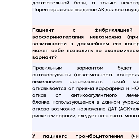
доказательной базы, а только некото
Парентеральное введение АК должно осуще
Пациент с фибрилляцие
варфаринотерапия невозможна (п
возможности в дальнейшем его контр
может себе позволить по экономическ
вариант?
Правильным вариантом будет 
антикоагулянты (невозможность контро
нежеланием организовать такой ко
отказывается от приема варфарина и НО
отказ от антикоагулянтного леч
бланке, использующемся в данном учреж
отказа возможно назначение ДАТ (АСК+кл
риске геморрагии, следует назначать моно
У пациента тромбоцитопения (ч