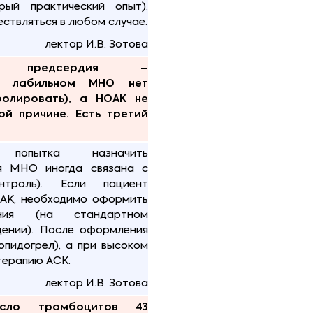
рый практический опыт).
ствляться в любом случае.
лектор И.В. Зотова
й предсердия –
ри лабильном МНО нет
олировать), а НОАК не
ой причине. Есть третий
попытка назначить
ля МНО иногда связана с
нтроль). Если пациент
АК, необходимо оформить
ения (на стандартном
дении). После оформления
опидогрел), а при высоком
терапию АСК.
лектор И.В. Зотова
исло тромбоцитов 43