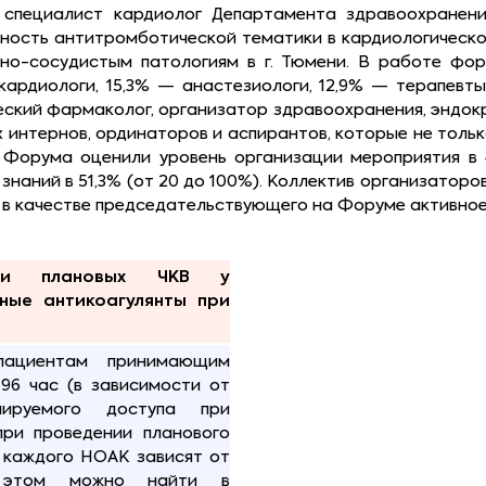
 специалист кардиолог Департамента здравоохранени
ность антитромботической тематики в кардиологическо
но-сосудистым патологиям в г. Тюмени. В работе фор
ардиологи, 15,3% — анастезиологи, 12,9% — терапевты
ческий фармаколог, организатор здравоохранения, эндок
интернов, ординаторов и аспирантов, которые не только
 Форума оценили уровень организации мероприятия в 
ых знаний в 51,3% (от 20 до 100%). Коллектив организат
 в качестве председательствующего на Форуме активное 
ри плановых ЧКВ у
ные антикоагулянты при
пациентам принимающим
96 час (в зависимости от
нируемого доступа при
при проведении планового
я каждого НОАК зависят от
б этом можно найти в