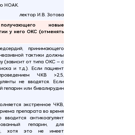
ию НОАК.
лектор И.В. Зотова
получающего новые
ии у него ОКС (отменять
дсердий, принимающего
инвазивной тактики должны
 (зависит от типа ОКС – с
ска и т.д.). Если пациент
роведением ЧКВ >2,5,
улянты не вводятся. Если
 гепарин или бивалирудин
олняется экстренное ЧКВ,
приема препарата во время
 вводится антикоагулянт
ованный гепарин, для
ин, хотя это не имеет