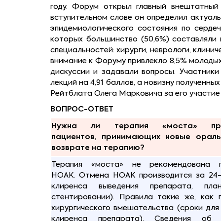
году. Форум открыл главный внештатный
вступительном слове он определил актуаль
эпидемиологического состояния по сердеч
которых большинство (50,6%) составляли к
специальностей: хирурги, неврологи, клини
внимание к Форуму привлекло 8,5% молодых 
дискуссии и задавали вопросы. Участники
лекций на 4,91 баллов, а новизну полученн
Рейтблата Олега Марковича за его участие
ВОПРОС-ОТВЕТ
Нужна ли терапия «моста» п
пациентов, принимающих новые ораль
возврате на терапию?
Терапия «моста» не рекомендована 
НОАК. Отмена НОАК производится за 24-
клиренса выведения препарата, пла
стентировании). Правила такие же, как 
хирургического вмешательства (сроки дл
клиренса препарата). Сведения о