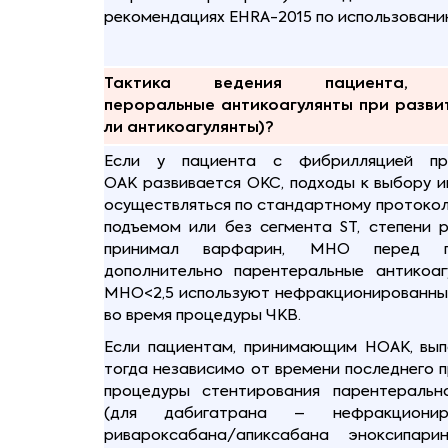
рекомендациях EHRA-2015 по использован
Тактика ведения пациента, 
пероральные антикоагулянты при развит
ли антикоагулянты)?
Если у пациента с фибрилляцией пре
ОАК развивается ОКС, подходы к выбору 
осуществляться по стандартному протоколу
подъемом или без сегмента ST, степени ри
принимал варфарин, МНО перед п
дополнительно парентеральные антикоаг
МНО<2,5 используют нефракционированный
во время процедуры ЧКВ.
Если пациентам, принимающим НОАК, вып
тогда независимо от времени последнего 
процедуры стентирования парентерально
(для дабигатрана – нефракционир
ривароксабана/апиксабана эноксипар