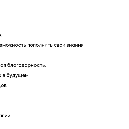
А
зможность пополнить свои знания
ая благодарность.
а в будущем
дов
апии